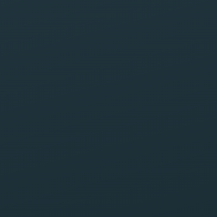
Disponible ahora · Llama 24/7
(956) 420-9999
Solicita tu consulta gratis
Sin compromiso. Normalmente respondemos en un día
hábil.
Nombre completo