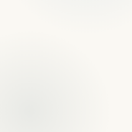
Yuri Rosillo y Christopher Youngs
5.0 · Google
Socios Fundadores · Abogados Litigantes